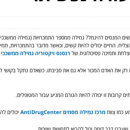
ם המנסים להיגמל? גמילה ממספר התמכרויות (גמילה ממשככי כאב
יח. החיים יכולים להיות קשים, וכאשר מדובר בהתמכרויות, תמיכ
וצלחת ותמיכה פסיכולוגית של
רנסנס ויקטוריה גמילה ממשככי 
רק את האדם המכור אלא גם את סביבתו. כשאדם נתקל בקושי לה
ם קרובות זו יכולה להיות הגורם המניע עבור המטופלים.
וע כמו צוות
מרכז גמילה מסמים AntiDrugCenter
יכולים להצ
 שעברו דרך דומה יכול להביא לתחושת שייכות.